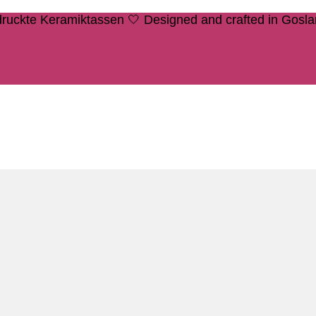
edruckte Keramiktassen 🤍 Designed and crafted in Gosl