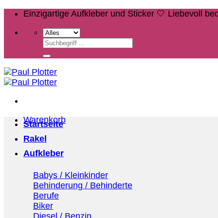
Zum
Einzigartige Aufkleber und Sticker 🤍 Liebevoll b
Inhalt
springen
Suchen
nach:
Warenkorb
Startseite
Rakel
Aufkleber
Babys / Kleinkinder
Behinderung / Behinderte
Berufe
Biker
Diesel / Benzin