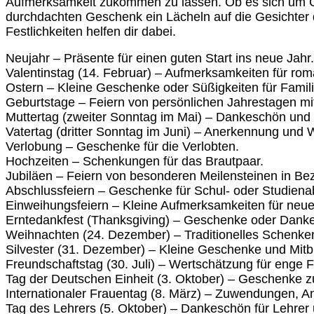
Aufmerksamkeit zukommen zu lassen. Ob es sich um Geb
durchdachten Geschenk ein Lächeln auf die Gesichter 
Festlichkeiten helfen dir dabei.
Neujahr – Präsente für einen guten Start ins neue Jahr.
Valentinstag (14. Februar) – Aufmerksamkeiten für r
Ostern – Kleine Geschenke oder Süßigkeiten für Famil
Geburtstage – Feiern von persönlichen Jahrestagen m
Muttertag (zweiter Sonntag im Mai) – Dankeschön und 
Vatertag (dritter Sonntag im Juni) – Anerkennung und 
Verlobung – Geschenke für die Verlobten.
Hochzeiten – Schenkungen für das Brautpaar.
Jubiläen – Feiern von besonderen Meilensteinen in Be
Abschlussfeiern – Geschenke für Schul- oder Studiena
Einweihungsfeiern – Kleine Aufmerksamkeiten für ne
Erntedankfest (Thanksgiving) – Geschenke oder Danke
Weihnachten (24. Dezember) – Traditionelles Schenk
Silvester (31. Dezember) – Kleine Geschenke und Mitbr
Freundschaftstag (30. Juli) – Wertschätzung für enge 
Tag der Deutschen Einheit (3. Oktober) – Geschenke zur
Internationaler Frauentag (8. März) – Zuwendungen, 
Tag des Lehrers (5. Oktober) – Dankeschön für Lehrer 