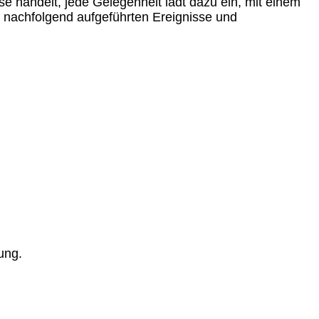
 handelt, jede Gelegenheit lädt dazu ein, mit einem
 nachfolgend aufgeführten Ereignisse und
ung.