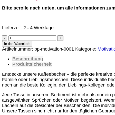
Bitte scrolle nach unten, um alle Informationen zum 
Lieferzeit:
2 - 4 Werktage
Tasse
Nimm
In den Warenkorb
Dir
Artikelnummer:
pp-motivation-0001
Kategorie:
Motivati
Zeit
Beschreibung
für
Produktsicherheit
die
schönen
Entdecke unsere Kaffeebecher – die perfekte kreative
Momente
Familie oder Lieblingsmenschen. Diese individuelle be
und
noch an die beste Kollegin, den Lieblings-Kollegen ode
tue
das
Jede Tasse in unserem Sortiment ist mehr als nur ein pr
was
ausgewählten Sprüchen oder Motiven begeistert. Wenn j
Dich
Lächeln auf die Gesichter der Beschenkten. Die indivi
glücklich
Unsere Tassen sind nicht nur für den täglichen Gebrau
macht