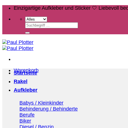
Zum
Einzigartige Aufkleber und Sticker 🤍 Liebevoll b
Inhalt
springen
Suchen
nach:
Warenkorb
Startseite
Rakel
Aufkleber
Babys / Kleinkinder
Behinderung / Behinderte
Berufe
Biker
Diesel / Benzin