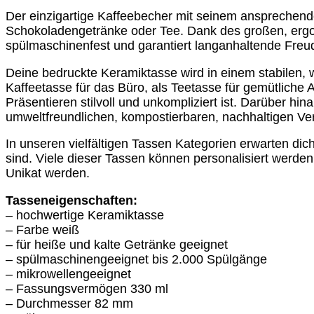
Geschenk
Der einzigartige Kaffeebecher mit seinem ansprechend
zu
Schokoladengetränke oder Tee. Dank des großen, ergon
sich
spülmaschinenfest und garantiert langanhaltende Freude
selbst
finden
Deine bedruckte Keramiktasse wird in einem stabilen, w
Selbstfindung
Kaffeetasse für das Büro, als Teetasse für gemütliche
Menge
Präsentieren stilvoll und unkompliziert ist. Darüber 
umweltfreundlichen, kompostierbaren, nachhaltigen Verp
In unseren vielfältigen Tassen Kategorien erwarten dich
sind. Viele dieser Tassen können personalisiert wer
Unikat werden.
Tasseneigenschaften:
– hochwertige Keramiktasse
– Farbe weiß
– für heiße und kalte Getränke geeignet
– spülmaschinengeeignet bis 2.000 Spülgänge
– mikrowellengeeignet
– Fassungsvermögen 330 ml
– Durchmesser 82 mm