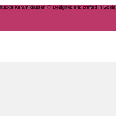
edruckte Keramiktassen 🤍 Designed and crafted in Gosl