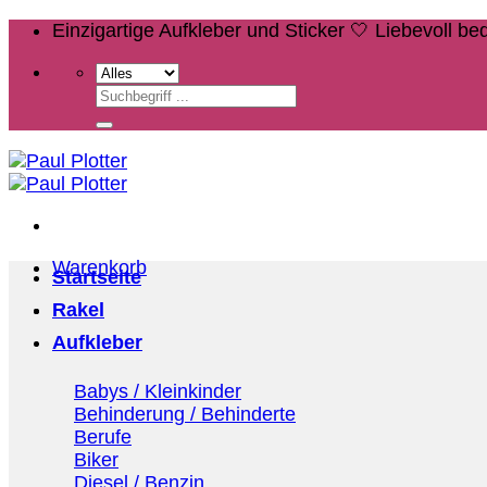
Zum
Einzigartige Aufkleber und Sticker 🤍 Liebevoll b
Inhalt
springen
Suchen
nach:
Warenkorb
Startseite
Rakel
Aufkleber
Babys / Kleinkinder
Behinderung / Behinderte
Berufe
Biker
Diesel / Benzin