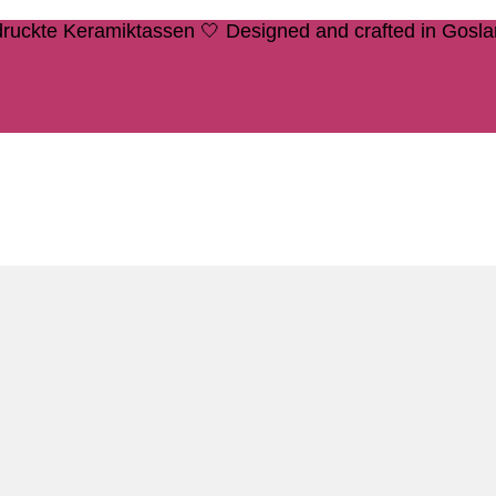
edruckte Keramiktassen 🤍 Designed and crafted in Gosl