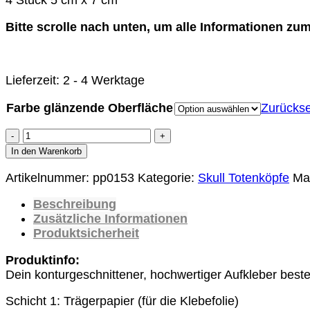
4 Stück 5 cm x 7 cm
Bitte scrolle nach unten, um alle Informationen zum 
Lieferzeit:
2 - 4 Werktage
Farbe glänzende Oberfläche
Zurücks
5
Stück
In den Warenkorb
Aufkleber
Artikelnummer:
pp0153
Kategorie:
Skull Totenköpfe
Ma
Set
Punisher
Beschreibung
Biker
Zusätzliche Informationen
Motorrad
Produktsicherheit
Auto
Skull
Produktinfo:
Fahrrad
Dein konturgeschnittener, hochwertiger Aufkleber beste
MTB
Hölle
Schicht 1: Trägerpapier (für die Klebefolie)
Totenkopf