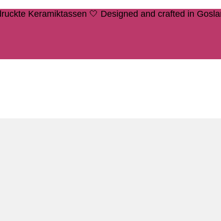
edruckte Keramiktassen 🤍 Designed and crafted in Gosl