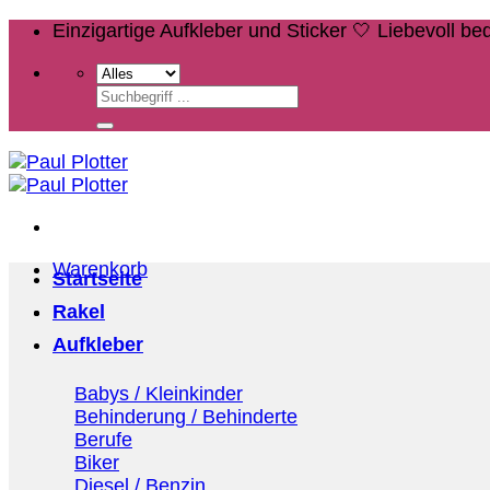
Zum
Einzigartige Aufkleber und Sticker 🤍 Liebevoll b
Inhalt
springen
Suchen
nach:
Warenkorb
Startseite
Rakel
Aufkleber
Babys / Kleinkinder
Behinderung / Behinderte
Berufe
Biker
Diesel / Benzin