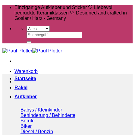
Zum
Einzigartige Aufkleber und Sticker 🤍 Liebevoll
Inhalt
bedruckte Keramiktassen 🤍 Designed and crafted in
springen
Goslar / Harz - Germany
Suchen
nach:
Warenkorb
Startseite
Rakel
Aufkleber
Babys / Kleinkinder
Behinderung / Behinderte
Berufe
Biker
Diesel / Benzin