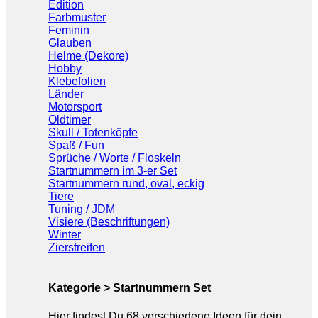
Edition
Farbmuster
Feminin
Glauben
Helme (Dekore)
Hobby
Klebefolien
Länder
Motorsport
Oldtimer
Skull / Totenköpfe
Spaß / Fun
Sprüche / Worte / Floskeln
Startnummern im 3-er Set
Startnummern rund, oval, eckig
Tiere
Tuning / JDM
Visiere (Beschriftungen)
Winter
Zierstreifen
Kategorie > Startnummern Set
Hier findest Du 68 verschiedene Ideen für dein