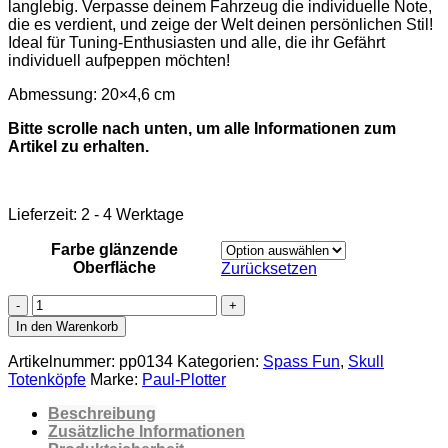
langlebig. Verpasse deinem Fahrzeug die individuelle Note,
die es verdient, und zeige der Welt deinen persönlichen Stil!
Ideal für Tuning-Enthusiasten und alle, die ihr Gefährt
individuell aufpeppen möchten!
Abmessung: 20×4,6 cm
Bitte scrolle nach unten, um alle Informationen zum
Artikel zu erhalten.
Lieferzeit:
2 - 4 Werktage
Farbe glänzende
Oberfläche
Zurücksetzen
Aufkleber
Dangerous
In den Warenkorb
20x4,6
cm
Artikelnummer:
pp0134
Kategorien:
Spass Fun
,
Skull
Motorrad
Totenköpfe
Marke:
Paul-Plotter
Auto
Skull
Beschreibung
Punisher
Zusätzliche Informationen
Totenkopf