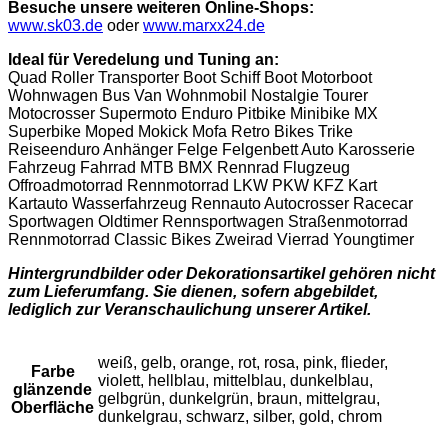
Besuche unsere weiteren Online-Shops:
www.sk03.de
oder
www.marxx24.de
Ideal für Veredelung und Tuning an:
Quad Roller Transporter Boot Schiff Boot Motorboot
Wohnwagen Bus Van Wohnmobil Nostalgie Tourer
Motocrosser Supermoto Enduro Pitbike Minibike MX
Superbike Moped Mokick Mofa Retro Bikes Trike
Reiseenduro Anhänger Felge Felgenbett Auto Karosserie
Fahrzeug Fahrrad MTB BMX Rennrad Flugzeug
Offroadmotorrad Rennmotorrad LKW PKW KFZ Kart
Kartauto Wasserfahrzeug Rennauto Autocrosser Racecar
Sportwagen Oldtimer Rennsportwagen Straßenmotorrad
Rennmotorrad Classic Bikes Zweirad Vierrad Youngtimer
Hintergrundbilder oder Dekorationsartikel gehören nicht
zum Lieferumfang. Sie dienen, sofern abgebildet,
lediglich zur Veranschaulichung unserer Artikel.
weiß, gelb, orange, rot, rosa, pink, flieder,
Farbe
violett, hellblau, mittelblau, dunkelblau,
glänzende
gelbgrün, dunkelgrün, braun, mittelgrau,
Oberfläche
dunkelgrau, schwarz, silber, gold, chrom