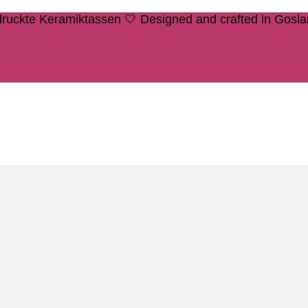
edruckte Keramiktassen 🤍 Designed and crafted in Gosl