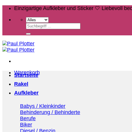
Zum
Einzigartige Aufkleber und Sticker 🤍 Liebevoll b
Inhalt
springen
Suchen
nach:
Warenkorb
Startseite
Rakel
Aufkleber
Babys / Kleinkinder
Behinderung / Behinderte
Berufe
Biker
Diesel / Benzin