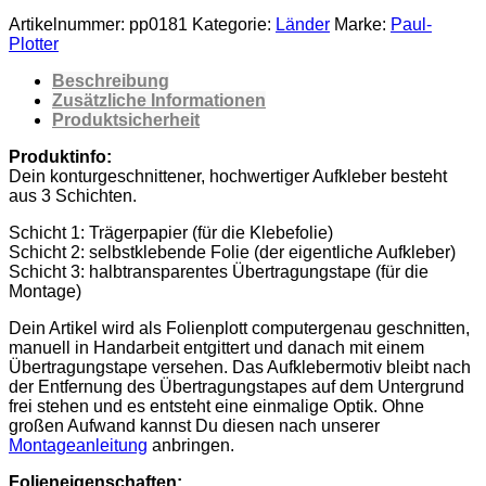
Fahne
Artikelnummer:
pp0181
Kategorie:
Länder
Marke:
Paul-
10x6,7
Plotter
cm
Umriss
Beschreibung
Landkarte
Zusätzliche Informationen
Wappen
Produktsicherheit
Auto
Decal
Produktinfo:
türkische
Dein konturgeschnittener, hochwertiger Aufkleber besteht
Motorrad
aus 3 Schichten.
Sticker
Schicht 1: Trägerpapier (für die Klebefolie)
Türkiye
Schicht 2: selbstklebende Folie (der eigentliche Aufkleber)
Menge
Schicht 3: halbtransparentes Übertragungstape (für die
Montage)
Dein Artikel wird als Folienplott computergenau geschnitten,
manuell in Handarbeit entgittert und danach mit einem
Übertragungstape versehen. Das Aufklebermotiv bleibt nach
der Entfernung des Übertragungstapes auf dem Untergrund
frei stehen und es entsteht eine einmalige Optik. Ohne
großen Aufwand kannst Du diesen nach unserer
Montageanleitung
anbringen.
Folieneigenschaften: