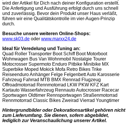
wird der Artikel für Dich nach deiner Konfiguration erstellt.
Die Anfertigung und Ausführung erfolgt durch uns schnell
und zuverlässig. Bevor dein Produkt unser Haus verläßt,
führen wir eine Qualitätskontrolle im vier-Augen-Prinzip
durch.
Besuche unsere weiteren Online-Shops:
www.sk03.de
oder
www.marxx24.de
Ideal für Veredelung und Tuning an:
Quad Roller Transporter Boot Schiff Boot Motorboot
Wohnwagen Bus Van Wohnmobil Nostalgie Tourer
Motocrosser Supermoto Enduro Pitbike Minibike MX
Superbike Moped Mokick Mofa Retro Bikes Trike
Reiseenduro Anhänger Felge Felgenbett Auto Karosserie
Fahrzeug Fahrrad MTB BMX Rennrad Flugzeug
Offroadmotorrad Rennmotorrad LKW PKW KFZ Kart
Kartauto Wasserfahrzeug Rennauto Autocrosser Racecar
Sportwagen Oldtimer Rennsportwagen Straßenmotorrad
Rennmotorrad Classic Bikes Zweirad Vierrad Youngtimer
Hintergrundbilder oder Dekorationsartikel gehören nicht
zum Lieferumfang. Sie dienen, sofern abgebildet,
lediglich zur Veranschaulichung unserer Artikel.