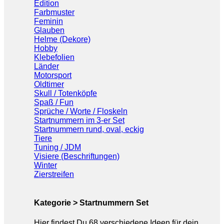
Edition
Farbmuster
Feminin
Glauben
Helme (Dekore)
Hobby
Klebefolien
Länder
Motorsport
Oldtimer
Skull / Totenköpfe
Spaß / Fun
Sprüche / Worte / Floskeln
Startnummern im 3-er Set
Startnummern rund, oval, eckig
Tiere
Tuning / JDM
Visiere (Beschriftungen)
Winter
Zierstreifen
Kategorie > Startnummern Set
Hier findest Du 68 verschiedene Ideen für dein