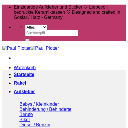
Zum
Einzigartige Aufkleber und Sticker 🤍 Liebevoll
Inhalt
bedruckte Keramiktassen 🤍 Designed and crafted in
springen
Goslar / Harz - Germany
Suchen
nach:
Warenkorb
Startseite
Rakel
Aufkleber
Babys / Kleinkinder
Behinderung / Behinderte
Berufe
Biker
Diesel / Benzin