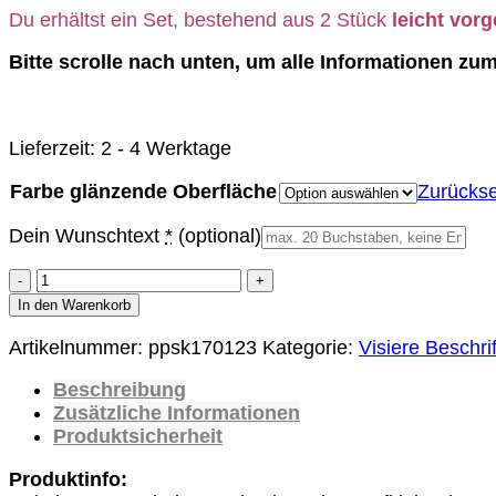
Du erhältst ein Set, bestehend aus 2 Stück
leicht vor
Bitte scrolle nach unten, um alle Informationen zum 
Lieferzeit:
2 - 4 Werktage
Farbe glänzende Oberfläche
Zurücks
Dein Wunschtext
*
(optional)
Aufkleber
Motorrad
In den Warenkorb
Visiere
Artikelnummer:
ppsk170123
Kategorie:
Visiere Beschri
2-
er
Beschreibung
Set
Zusätzliche Informationen
Sticker
Produktsicherheit
Visieraufkleber
Wunschname
Produktinfo:
Name