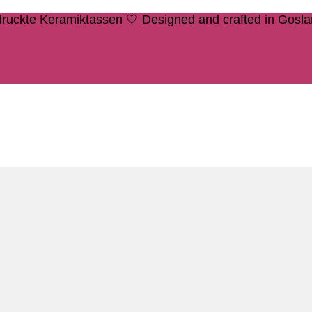
edruckte Keramiktassen 🤍 Designed and crafted in Gosl