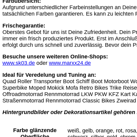
Farbübersicht:
Aufgrund unterschiedlicher Farbeinstellungen an Dein
tatsächlichen Farben garantieren. Es kann zu leichten
Frischegarantie:
Oberstes Gebot für uns ist Deine Zufriedenheit. Dein Pr
immer ein frisch produziertes Produkt. Erst im Anschluß
erfolgt durch uns schnell und zuverlässig. Bevor dein P
Besuche unsere weiteren Online-Shops:
www.sk03.de
oder
www.marxx24.de
Ideal für Veredelung und Tuning an:
Quad Roller Transporter Boot Schiff Boot Motorboot
Superbike Moped Mokick Mofa Retro Bikes Trike Reis
Offroadmotorrad Rennmotorrad LKW PKW KFZ Kart Ka
Straßenmotorrad Rennmotorrad Classic Bikes Zweirad 
Hintergrundbilder oder Dekorationsartikel gehören 
Farbe glänzende
weiß, gelb, orange, rot, rosa,
Oberfläche
schwarz, silber, gold, chrom