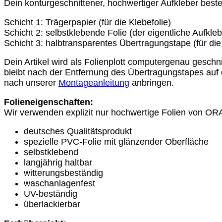
Dein konturgeschnittener, hochwertiger Aufkleber beste
Visier
bekleben
Schicht 1: Trägerpapier (für die Klebefolie)
Texte
Schicht 2: selbstklebende Folie (der eigentliche Aufkleb
Motorradvisier
Schicht 3: halbtransparentes Übertragungstape (für di
beschriften
Menge
Dein Artikel wird als Folienplott computergenau gesch
bleibt nach der Entfernung des Übertragungstapes auf
nach unserer
Montageanleitung
anbringen.
Folieneigenschaften:
Wir verwenden explizit nur hochwertige Folien von 
deutsches Qualitätsprodukt
spezielle PVC-Folie mit glänzender Oberfläche
selbstklebend
langjährig haltbar
witterungsbeständig
waschanlagenfest
UV-beständig
überlackierbar