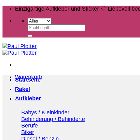
Zum
Einzigartige Aufkleber und Sticker 🤍 Liebevoll b
Inhalt
springen
Suchen
nach:
Warenkorb
Startseite
Rakel
Aufkleber
Babys / Kleinkinder
Behinderung / Behinderte
Berufe
Biker
Diesel / Benzin