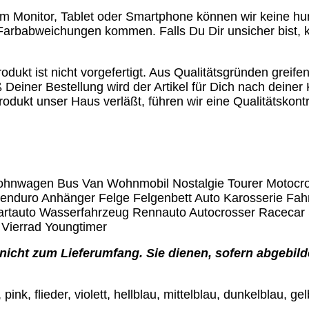
em Monitor, Tablet oder Smartphone können wir keine h
 Farbabweichungen kommen. Falls Du Dir unsicher bist,
odukt ist nicht vorgefertigt. Aus Qualitätsgründen greife
 Deiner Bestellung wird der Artikel für Dich nach deiner 
rodukt unser Haus verläßt, führen wir eine Qualitätskontr
 Wohnwagen Bus Van Wohnmobil Nostalgie Tourer Motocr
eenduro Anhänger Felge Felgenbett Auto Karosserie F
rtauto Wasserfahrzeug Rennauto Autocrosser Racecar
Vierrad Youngtimer
nicht zum Lieferumfang. Sie dienen, sofern abgebilde
 pink, flieder, violett, hellblau, mittelblau, dunkelblau, 