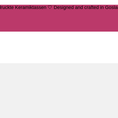
edruckte Keramiktassen 🤍 Designed and crafted in Gosl