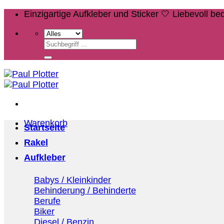
Zum
Einzigartige Aufkleber und Sticker 🤍 Liebevoll b
Inhalt
springen
Suchen
nach:
Warenkorb
Startseite
Rakel
Aufkleber
Babys / Kleinkinder
Behinderung / Behinderte
Berufe
Biker
Diesel / Benzin