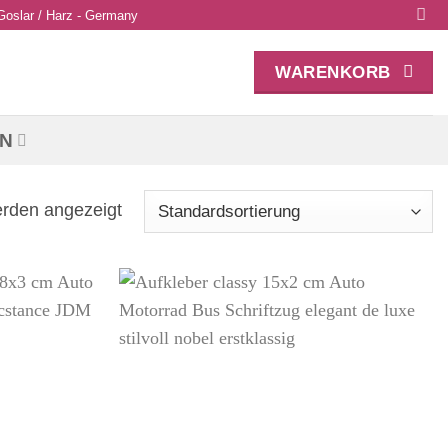
 Goslar / Harz - Germany
WARENKORB
N
erden angezeigt