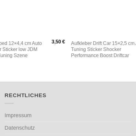
3,50
€
pped 12×4,4 cm Auto
Aufkleber Drift Car 15×2,5 cm
r Sticker low JDM
Tuning Sticker Shocker
Tuning Szene
Performance Boost Driftcar
RECHTLICHES
Impressum
Datenschutz